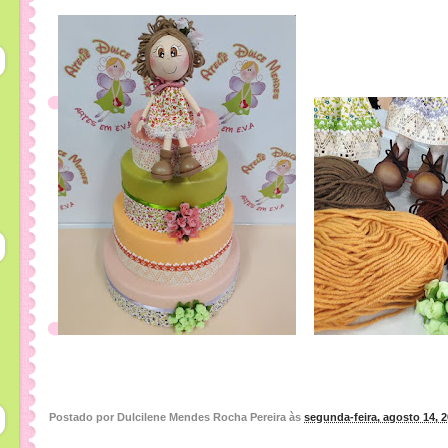
Postado por
Dulcilene Mendes Rocha Pereira
às
segunda-feira, agosto 14, 