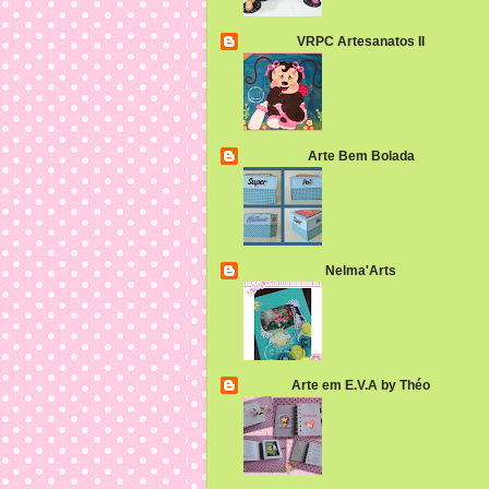
VRPC Artesanatos II
Arte Bem Bolada
Nelma'Arts
Arte em E.V.A by Théo