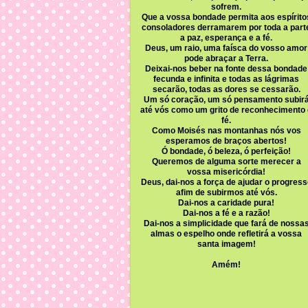
sofrem.
Que a vossa bondade permita aos espírito
consoladores derramarem por toda a part
a paz, esperança e a fé.
Deus, um raio, uma faísca do vosso amor
pode abraçar a Terra.
Deixai-nos beber na fonte dessa bondade
fecunda e infinita e todas as lágrimas
secarão, todas as dores se cessarão.
Um só coração, um só pensamento subir
até vós como um grito de reconhecimento 
fé.
Como Moisés nas montanhas nós vos
esperamos de braços abertos!
Ó bondade, ó beleza, ó perfeição!
Queremos de alguma sorte merecer a
vossa misericórdia!
Deus, dai-nos a força de ajudar o progress
afim de subirmos até vós.
Dai-nos a caridade pura!
Dai-nos a fé e a razão!
Dai-nos a simplicidade que fará de nossa
almas o espelho onde refletirá a vossa
santa imagem!
Amém!