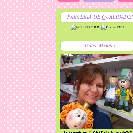
PARCERIA DE QUALIDADE!
Dulce Mendes
Artesanato em E.V,A / Belo Horizonte/MG