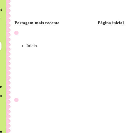
os
o
Postagem mais recente
Página inicial
Início
 e
to
ue