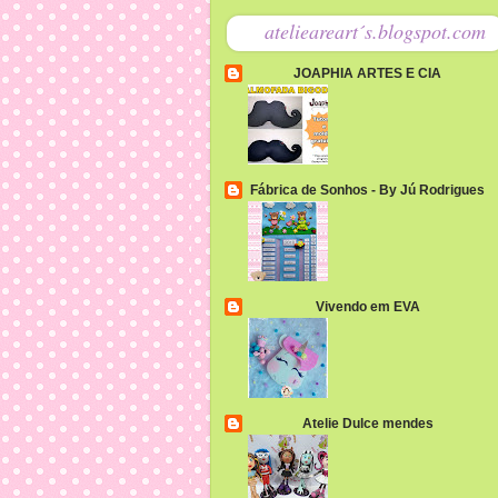
atelieareart´s.blogspot.com
JOAPHIA ARTES E CIA
Fábrica de Sonhos - By Jú Rodrigues
Vivendo em EVA
Atelie Dulce mendes