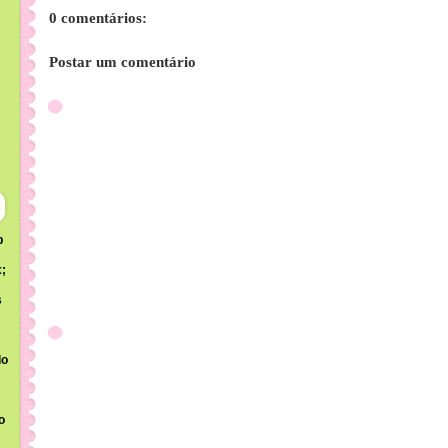
0 comentários:
Postar um comentário
b
;
s
do
o