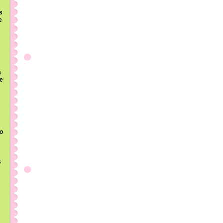
s
e
á
e
o
s