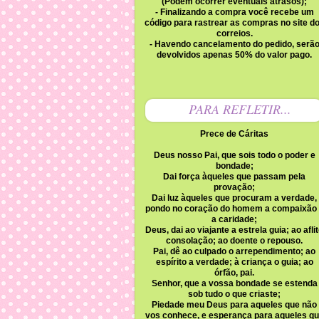
(Podem ocorrer eventuais atrasos);
- Finalizando a compra você recebe um
código para rastrear as compras no site d
correios.
- Havendo cancelamento do pedido, serã
devolvidos apenas 50% do valor pago.
PARA REFLETIR...
Prece de Cáritas
Deus nosso Pai, que sois todo o poder e
bondade;
Dai força àqueles que passam pela
provação;
Dai luz àqueles que procuram a verdade,
pondo no coração do homem a compaixão
a caridade;
Deus, dai ao viajante a estrela guia; ao afli
consolação; ao doente o repouso.
Pai, dê ao culpado o arrependimento; ao
espírito a verdade; à criança o guia; ao
órfão, pai.
Senhor, que a vossa bondade se estenda
sob tudo o que criaste;
Piedade meu Deus para aqueles que não
vos conhece, e esperança para aqueles q